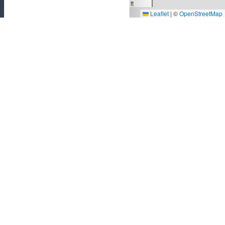
100 ft
Leaflet
|
©
OpenStreetMap
REJOINDRE
LABE HÔTEL
Situé en plein centre de Tours, notre hôtel est
facilement accessible quel que soit le moyen de
locomotion avec lequel vous vous rendez au LABE
Hôtel.
EN TRAIN