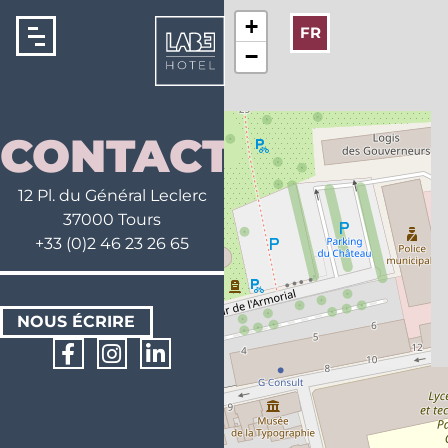
Panneau de gestion des cookies
+
FR
−
CONTACT
12 Pl. du Général Leclerc
37000 Tours
+33 (0)2 46 23 26 65
NOUS ÉCRIRE