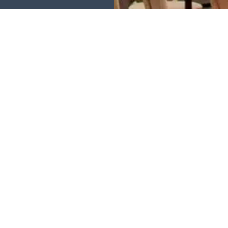
EZ LES ACTUA
RE HÔTEL À T
NOUVE
TOURS
DORMI