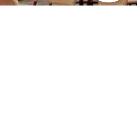
LITÉS DE
OURS
L AN À
 : OÙ
R POUR